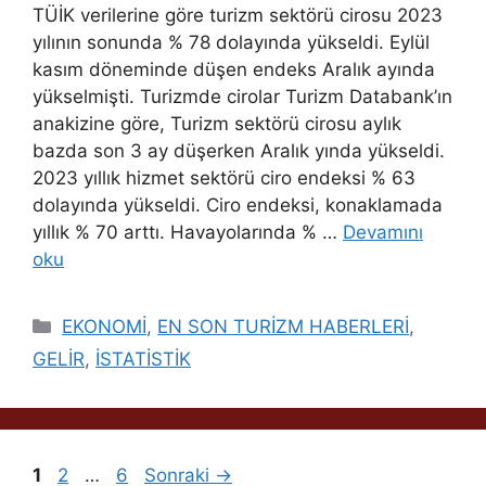
TÜİK verilerine göre turizm sektörü cirosu 2023
yılının sonunda % 78 dolayında yükseldi. Eylül
kasım döneminde düşen endeks Aralık ayında
yükselmişti. Turizmde cirolar Turizm Databank’ın
anakizine göre, Turizm sektörü cirosu aylık
bazda son 3 ay düşerken Aralık yında yükseldi.
2023 yıllık hizmet sektörü ciro endeksi % 63
dolayında yükseldi. Ciro endeksi, konaklamada
yıllık % 70 arttı. Havayolarında % …
Devamını
oku
Kategoriler
EKONOMİ
,
EN SON TURİZM HABERLERİ
,
GELİR
,
İSTATİSTİK
Sayfa
Sayfa
Sayfa
1
2
…
6
Sonraki
→