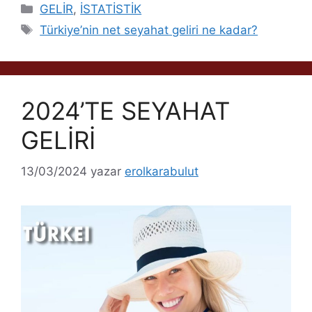
Kategoriler
GELİR
,
İSTATİSTİK
Etiketler
Türkiye’nin net seyahat geliri ne kadar?
2024’TE SEYAHAT
GELİRİ
13/03/2024
yazar
erolkarabulut