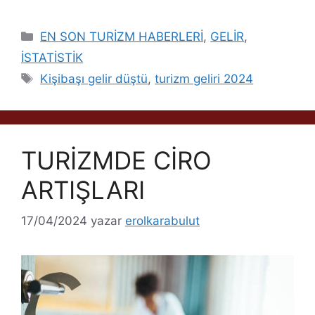
Kategoriler
EN SON TURİZM HABERLERİ
,
GELİR
,
İSTATİSTİK
Etiketler
Kişibaşı gelir düştü
,
turizm geliri 2024
TURİZMDE CİRO
ARTIŞLARI
17/04/2024
yazar
erolkarabulut