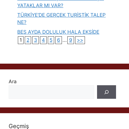
YATAKLAR MI VAR?
TÜRKİYE’DE GERÇEK TURİSTİK TALEP
NE?
BEŞ AYDA DOLULUK HALA EKSİDE
1
2
3
4
5
6
...
9
>>
Ara
Geçmiş