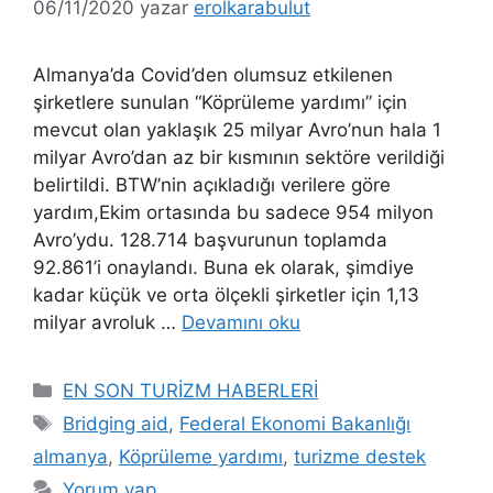
06/11/2020
yazar
erolkarabulut
Almanya’da Covid’den olumsuz etkilenen
şirketlere sunulan “Köprüleme yardımı” için
mevcut olan yaklaşık 25 milyar Avro’nun hala 1
milyar Avro’dan az bir kısmının sektöre verildiği
belirtildi. BTW’nin açıkladığı verilere göre
yardım,Ekim ortasında bu sadece 954 milyon
Avro’ydu. 128.714 başvurunun toplamda
92.861’i onaylandı. Buna ek olarak, şimdiye
kadar küçük ve orta ölçekli şirketler için 1,13
milyar avroluk …
Devamını oku
Kategoriler
EN SON TURİZM HABERLERİ
Etiketler
Bridging aid
,
Federal Ekonomi Bakanlığı
almanya
,
Köprüleme yardımı
,
turizme destek
Yorum yap