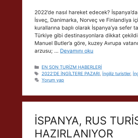
2022’de nasıl hareket edecek? İspanya’da T
İsveç, Danimarka, Norveç ve Finlandiya iç
kurallarına baplı olarak İspanya’ya sefer 
Türkiye gibi destinasyonlara dikkat çekild
Manuel Butler’a göre, kuzey Avrupa vatand
arzusu; …
Devamını oku
Kategoriler
EN SON TURİZM HABERLERİ
Etiketler
2022’DE İNGİLTERE PAZARI
,
İngiliz turistler
,
İn
Yorum yap
İSPANYA, RUS TURİ
HAZIRLANIYOR