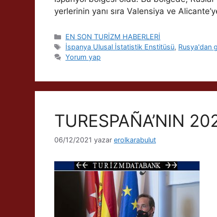
yerlerinin yanı sıra Valensiya ve Alicante’
Kategoriler
EN SON TURİZM HABERLERİ
Etiketler
İspanya Ulusal İstatistik Enstitüsü
,
Rusya'dan ge
Yorum yap
TURESPAÑA’NIN 20
06/12/2021
yazar
erolkarabulut