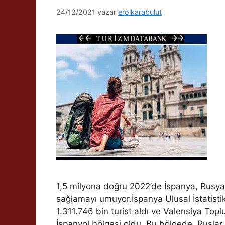
24/12/2021
yazar
erolkarabulut
1,5 milyona doğru 2022’de İspanya, Rusya’
sağlamayı umuyor.İspanya Ulusal İstatisti
1.311.746 bin turist aldı ve Valensiya Topl
İspanyol bölgesi oldu. Bu bölgede, Ruslar 