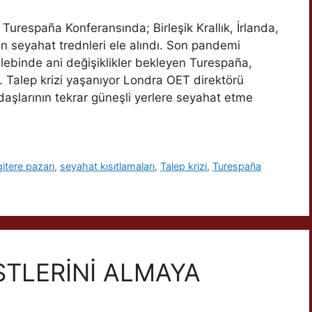
urespaña Konferansında; Birleşik Krallık, İrlanda,
in seyahat trednleri ele alındı. Son pandemi
talebinde ani değişiklikler bekleyen Turespaña,
i. Talep krizi yaşanıyor Londra OET direktörü
aşlarının tekrar güneşli yerlere seyahat etme
gitere pazarı
,
seyahat kısıtlamaları
,
Talep krizi
,
Turespaña
STLERİNİ ALMAYA