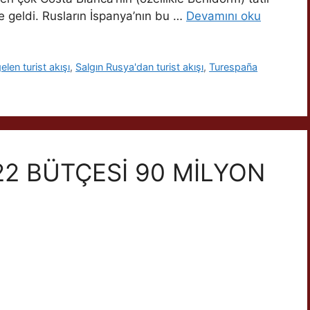
ye geldi. Rusların İspanya’nın bu …
Devamını oku
len turist akışı
,
Salgın Rusya'dan turist akışı
,
Turespaña
22 BÜTÇESİ 90 MİLYON