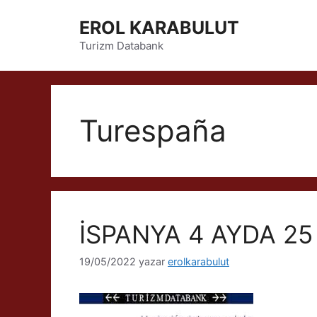
İçeriğe
EROL KARABULUT
atla
Turizm Databank
Turespaña
İSPANYA 4 AYDA 2
19/05/2022
yazar
erolkarabulut