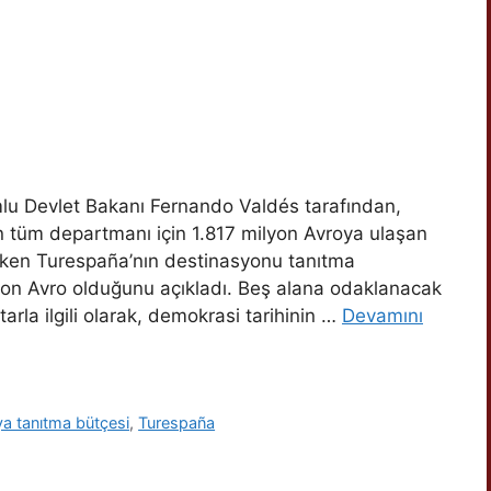
lu Devlet Bakanı Fernando Valdés tarafından,
n tüm departmanı için 1.817 milyon Avroya ulaşan
rken Turespaña’nın destinasyonu tanıtma
yon Avro olduğunu açıkladı. Beş alana odaklanacak
rla ilgili olarak, demokrasi tarihinin …
Devamını
a tanıtma bütçesi
,
Turespaña