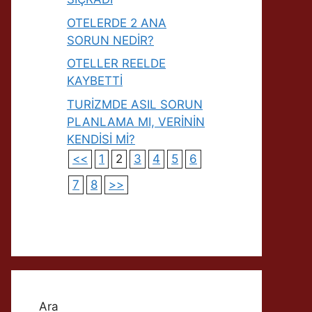
OTELERDE 2 ANA
SORUN NEDİR?
OTELLER REELDE
KAYBETTİ
TURİZMDE ASIL SORUN
PLANLAMA MI, VERİNİN
KENDİSİ Mİ?
<<
1
2
3
4
5
6
7
8
>>
Ara