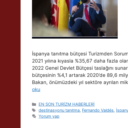
İspanya tanıtma bütçesi Turizmden Sorum
2021 yılına kıyasla %35,67 daha fazla ola
2022 Genel Devlet Bütçesi taslağını suna
bütçesinin %4,1 artarak 2020’de 89,6 mil
Bakan, önümüzdeki yıl sektöre ayrılan mikta
oku
Kategoriler
EN SON TURİZM HABERLERİ
Etiketler
destinasyonu tanıtma
,
Fernando Valdés
,
İspany
Yorum yap