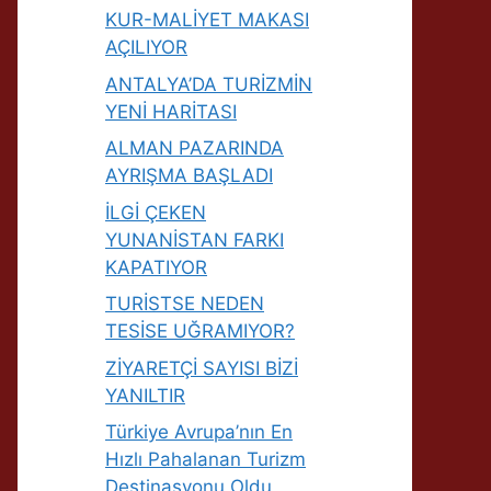
KUR-MALİYET MAKASI
AÇILIYOR
ANTALYA’DA TURİZMİN
YENİ HARİTASI
ALMAN PAZARINDA
AYRIŞMA BAŞLADI
İLGİ ÇEKEN
YUNANİSTAN FARKI
KAPATIYOR
TURİSTSE NEDEN
TESİSE UĞRAMIYOR?
ZİYARETÇİ SAYISI BİZİ
YANILTIR
Türkiye Avrupa’nın En
Hızlı Pahalanan Turizm
Destinasyonu Oldu