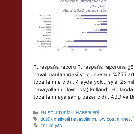
Turespaña raporu Turespaña raporuna göre
havalimanlarındaki yolcu sayısını %755 art
toparlanma oldu. 4 ayda yolcu syısı 25 mil
havayollarını (low cost) kullandı. Holland
toparlanmaya sahip pazar oldu. ABD ve Bir
Kategoriler
EN SON TURİZM HABERLERİ
Etiketler
düşük maliyetli havayollarını
,
low cost airlines
,
Yorum yap