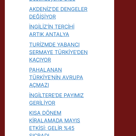
AKDENİZ’DE DENGELER
DEĞİŞİYOR
İNGİLİZ’İN TERCİHİ
ARTIK ANTALYA
TURİZMDE YABANCI
SERMAYE TÜRKİYE’DEN
KAÇIYOR
PAHALANAN
TÜRKİYE’NİN AVRUPA
AÇMAZI
İNGİLTERE’DE PAYIMIZ
GERİLİYOR
KISA DÖNEM
KİRALAMADA MAYIS
ETKİSİ: GELİR %45
SIÇRADI