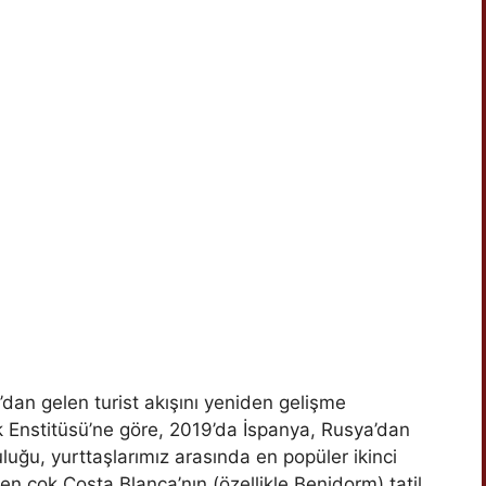
dan gelen turist akışını yeniden gelişme
k Enstitüsü’ne göre, 2019’da İspanya, Rusya’dan
uluğu, yurttaşlarımız arasında en popüler ikinci
en çok Costa Blanca’nın (özellikle Benidorm) tatil