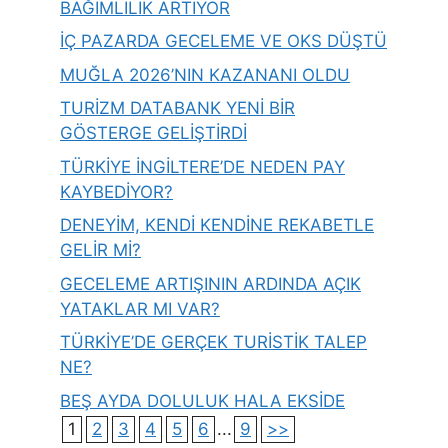
BAĞIMLILIK ARTIYOR
İÇ PAZARDA GECELEME VE OKS DÜŞTÜ
MUĞLA 2026’NIN KAZANANI OLDU
TURİZM DATABANK YENİ BİR
GÖSTERGE GELİŞTİRDİ
TÜRKİYE İNGİLTERE’DE NEDEN PAY
KAYBEDİYOR?
DENEYİM, KENDİ KENDİNE REKABETLE
GELİR Mİ?
GECELEME ARTIŞININ ARDINDA AÇIK
YATAKLAR MI VAR?
TÜRKİYE’DE GERÇEK TURİSTİK TALEP
NE?
BEŞ AYDA DOLULUK HALA EKSİDE
1
2
3
4
5
6
...
9
>>