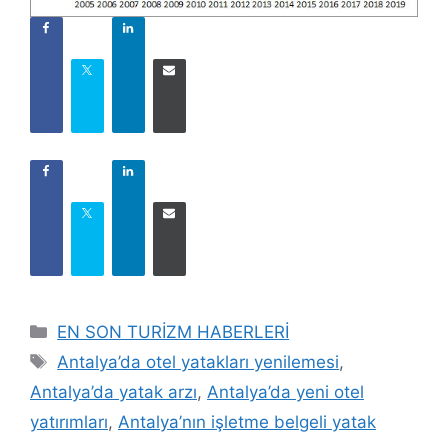
Kategoriler
EN SON TURİZM HABERLERİ
Etiketler
Antalya’da otel yatakları yenilemesi
,
Antalya’da yatak arzı
,
Antalya’da yeni otel
yatırımları
,
Antalya’nın işletme belgeli yatak