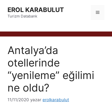
İçeriğe
EROL KARABULUT
atla
Menü
Turizm Databank
Antalya’da
otellerinde
“yenileme” eğilimi
ne oldu?
11/11/2020
yazar
erolkarabulut